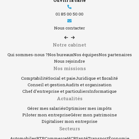
Ouvrir la carte
01 85 00 50 00
Nous contacter
Notre cabinet
Qui sommes-nous ?
Nos bureaux
Nos équipes
Nos partenaires
Nous rejoindre
Nos missions
Comptabilité
Social et paie
Juridique et fiscalité
Conseil et gestion
Audits et organisation
Chef d’entreprise et particuliers
Informatique
Actualités
Gérer mes salariés
Optimiser mes impôts
Piloter mon entreprise
Gérer mon patrimoine
Digitaliser mon entreprise
Espace client
Secteurs
06 88 86 97 36
Automobiles
BTP
Commerce
HCR
Santé
Transport
Économie