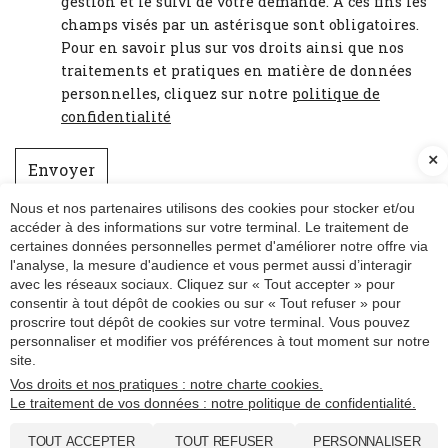
gestion et le suivi de votre demande. À ces fins les
champs visés par un astérisque sont obligatoires.
Pour en savoir plus sur vos droits ainsi que nos
traitements et pratiques en matière de données
personnelles, cliquez sur notre
politique de
confidentialité
Envoyer
Nous et nos partenaires utilisons des cookies pour stocker et/ou
Ce site est protégé par reCAPTCHA et par
la politique de confidentialité
et
accéder à des informations sur votre terminal. Le traitement de
les conditions d'utilisation
de Google.
certaines données personnelles permet d'améliorer notre offre via
l'analyse, la mesure d'audience et vous permet aussi d’interagir
Partager
avec les réseaux sociaux. Cliquez sur « Tout accepter » pour
consentir à tout dépôt de cookies ou sur « Tout refuser » pour
proscrire tout dépôt de cookies sur votre terminal. Vous pouvez
personnaliser et modifier vos préférences à tout moment sur notre
Plan du site
site.
Mentions légales et RGPD
Politique de confidentialité
Vos droits et nos pratiques : notre charte cookies.
Le traitement de vos données : notre politique de confidentialité.
Charte cookies
© 2025 - 2026 Site réalisé par Les Echos Publishing
TOUT ACCEPTER
TOUT REFUSER
PERSONNALISER
Administration